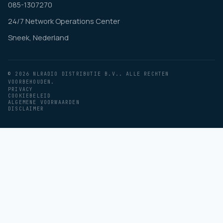
085-1307270
24/7 Network Operations Center
Sneek, Nederland
© 2026 NLRADIO DISTRIBUTIE B.V.. ALLE RECHTEN
VOORBEHOUDEN.
PRIVACY
COOKIEBELEID
ALGEMENE VOORWAARDEN
DISCLAIMER