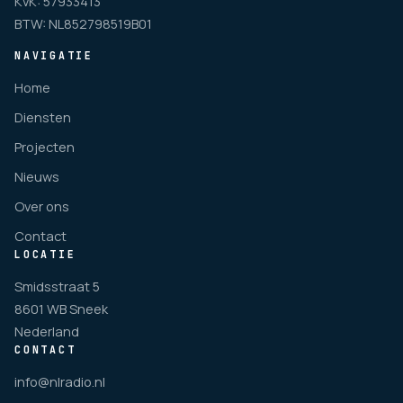
KvK: 57933413
BTW: NL852798519B01
NAVIGATIE
Home
Diensten
Projecten
Nieuws
Over ons
Contact
LOCATIE
Smidsstraat 5
8601 WB Sneek
Nederland
CONTACT
info@nlradio.nl