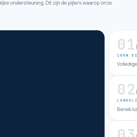
ijke ondersteuning. Dit zijn de pijlers waarop onze
01
100% E
Volledige
02
LANDEL
Bereik ka
03