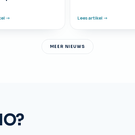
kel ->
Lees artikel ->
MEER NIEUWS
IO?