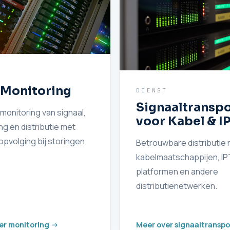
T
 Monitoring
DIENST
Signaaltranspo
monitoring van signaal,
voor Kabel & I
g en distributie met
opvolging bij storingen.
Betrouwbare distributie 
kabelmaatschappijen, IP
platformen en andere
distributienetwerken.
er monitoring ->
Meer over signaaltranspo