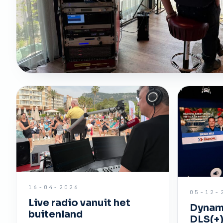
16-04-2026
05-12-
Live radio vanuit het
Dynami
buitenland
DLS(+