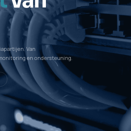
t
van
apartijen. Van
monitoring en ondersteuning.