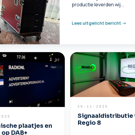
productie leverden wij...
Lees uitgelicht bericht ->
25-11-2025
Signaaldistributie
2025
Regio 8
sche plaatjes en
) op DAB+