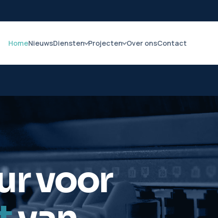
Home
Nieuws
Diensten
Projecten
Over ons
Contact
L
ur voor