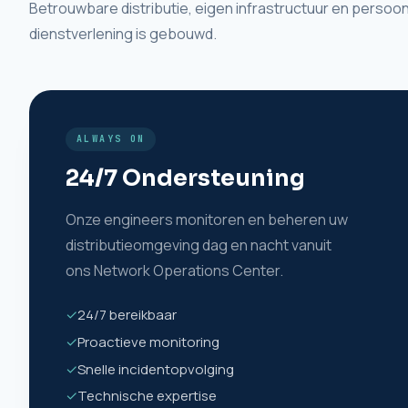
Betrouwbare distributie, eigen infrastructuur en persoonl
dienstverlening is gebouwd.
ALWAYS ON
24/7 Ondersteuning
Onze engineers monitoren en beheren uw
distributieomgeving dag en nacht vanuit
ons Network Operations Center.
✓
24/7 bereikbaar
✓
Proactieve monitoring
✓
Snelle incidentopvolging
✓
Technische expertise