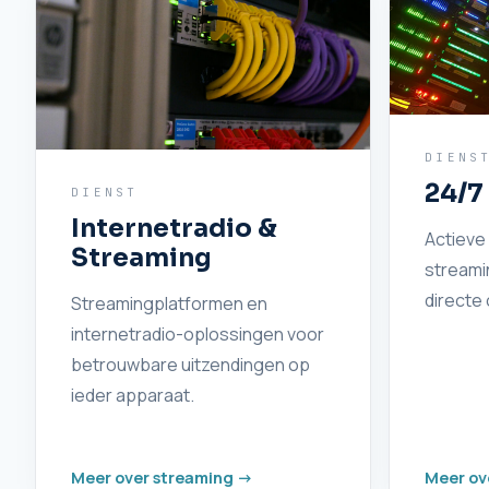
DIENS
24/7
DIENST
Internetradio &
Actieve 
Streaming
streamin
directe 
Streamingplatformen en
internetradio-oplossingen voor
betrouwbare uitzendingen op
ieder apparaat.
Meer over streaming ->
Meer ov