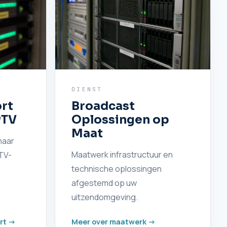
DIENST
rt
Broadcast
PTV
Oplossingen op
Maat
naar
Maatwerk infrastructuur en
TV-
technische oplossingen
afgestemd op uw
uitzendomgeving.
rt ->
Meer over maatwerk ->