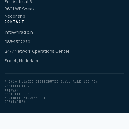
Smidsstraat 5
8601 WB Sneek
Nederland
CONTACT
info@nlradio.nl
085-1307270
24/7 Network Operations Center
Sneek, Nederland
© 2026 NLRADIO DISTRIBUTIE B.V.. ALLE RECHTEN
VOORBEHOUDEN.
PRIVACY
COOKIEBELEID
ALGEMENE VOORWAARDEN
DISCLAIMER